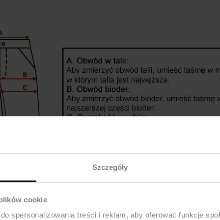
Szczegóły
 plików cookie
do spersonalizowania treści i reklam, aby oferować funkcje sp