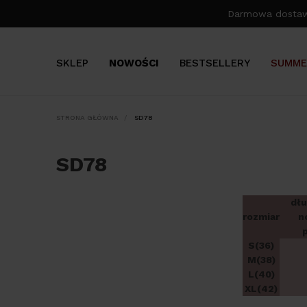
Darmowa dosta
SKLEP
NOWOŚCI
BESTSELLERY
SUMME
STRONA GŁÓWNA
SD78
SD78
dłu
rozmiar
n
S(36)
M(38)
L(40)
XL(42)