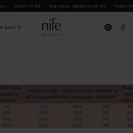
wa Zwrot 30 dni Kup teraz, zapłać za 30 dni Wyproduk
R SALE %
gość zew.
dług
obwód w talii
obwód w talii
obowód w
ogawki z
wew
po rozciągnięciu
bez rozciągania
biodrach
paskiem
noga
99
71,5
68,5
106
69
99,5
75,5
72,5
110
69
100
79,5
76,5
114
69
100,5
83,5
80,5
118
69