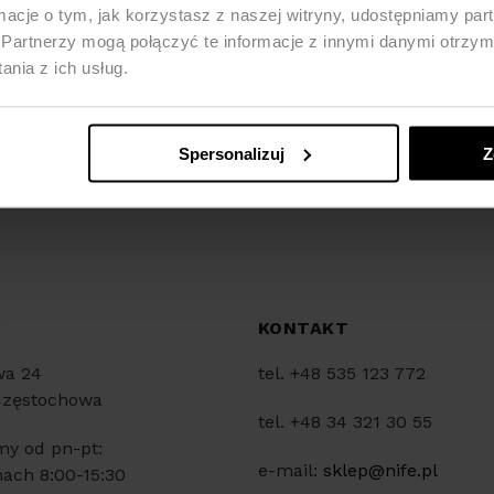
ormacje o tym, jak korzystasz z naszej witryny, udostępniamy p
Partnerzy mogą połączyć te informacje z innymi danymi otrzym
nia z ich usług.
Spersonalizuj
Z
Y
KONTAKT
wa 24
tel. +48 535 123 772
Częstochowa
tel. +48 34 321 30 55
my od pn-pt:
e-mail:
sklep@nife.pl
ach 8:00-15:30