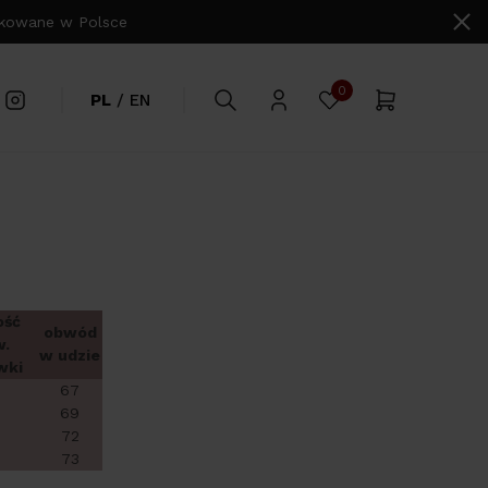
owane w Polsce
0
PL
/
EN
ość
obwód
.
w udzie
wki
67
69
72
73