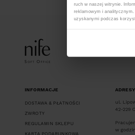
ruch w naszej witrynie. Inf
reklamowym i analitycznym. 
uzyskanymi podczas korzysta
INFORMACJE
ADRES
ul. Lipo
DOSTAWA & PŁATNOŚCI
42-229 
ZWROTY
Pracuje
REGULAMIN SKLEPU
w godzin
KARTA PODARUNKOWA