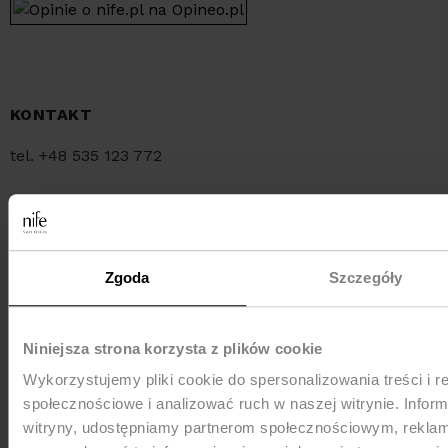
KONTAKT
tel. +48 535 123 772
tel. +48 34 321 30 55
e-mail:
sklep@nife.pl
Zgoda
Szczegóły
MEDIA e-mail:
pr@nife.pl
Niniejsza strona korzysta z plików cookie
Wykorzystujemy pliki cookie do spersonalizowania treści i r
WYSYŁKA
społecznościowe i analizować ruch w naszej witrynie. Inform
witryny, udostępniamy partnerom społecznościowym, rekla