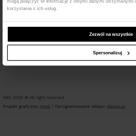
mogą połączyć te informacje z innymi danymi otrzymanymi 
korzystania z ich usług.
Zezwól na wszystkie
PŁATNOŚCI
Spersonalizuj
Nife 2026 ® All right reserved
Projekt graficzny:
Imoli
/
Oprogramowanie sklepu:
Ebexo.pl