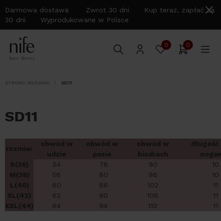
Darmowa dostawa Zwrot 30 dni Kup teraz, zapłać za
30 dni Wyprodukowane w Polsce
0
0
STRONA GŁÓWNA
SD11
SD11
obwód w
obwód w
obwód w
długość
rozmiar
udzie
pasie
biodrach
noga
S(36)
54
78
90
10
M(38)
56
80
96
10
L(40)
60
86
102
11
XL(42)
62
90
106
11
XXL(44)
64
94
110
11