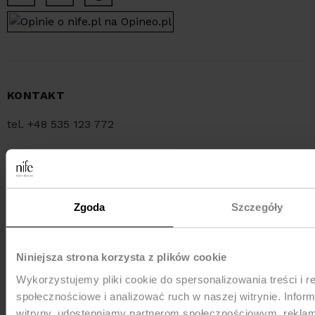
KONTAKT
tel. +48 535 123 772
tel. +48 34 321 30 55
e-mail:
sklep@nife.pl
Zgoda
Szczegóły
MEDIA e-mail:
pr@nife.pl
Niniejsza strona korzysta z plików cookie
Wykorzystujemy pliki cookie do spersonalizowania treści i r
WYSYŁKA
społecznościowe i analizować ruch w naszej witrynie. Inform
witryny, udostępniamy partnerom społecznościowym, rekla