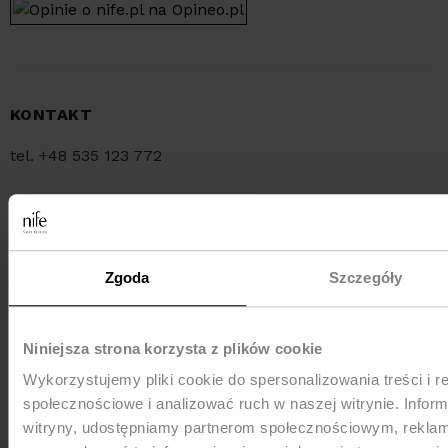
KONTAKT
tel. +48 535 123 772
tel. +48 34 321 30 55
e-mail:
sklep@nife.pl
Zgoda
Szczegóły
MEDIA e-mail:
pr@nife.pl
Niniejsza strona korzysta z plików cookie
Wykorzystujemy pliki cookie do spersonalizowania treści i r
WYSYŁKA
społecznościowe i analizować ruch w naszej witrynie. Inform
witryny, udostępniamy partnerom społecznościowym, rekla