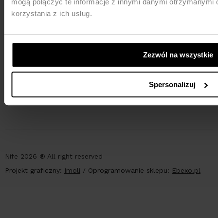
mogą połączyć te informacje z innymi danymi otrzymanymi 
korzystania z ich usług.
Zezwól na wszystkie
PŁATNOŚCI
Spersonalizuj
Nife 2026 ® All right reserved
Projekt graficzny:
Imoli
/
Oprogramowanie sklepu:
Ebexo.pl