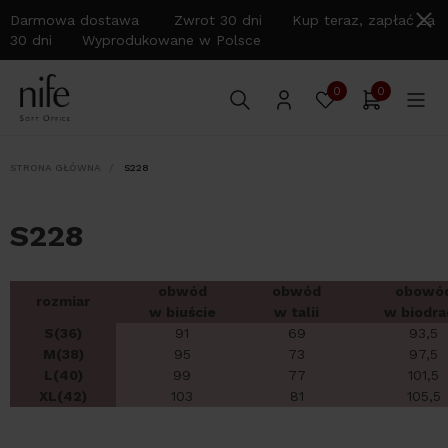
Darmowa dostawa Zwrot 30 dni Kup teraz, zapłać za
30 dni Wyprodukowane w Polsce
0
0
STRONA GŁÓWNA
S228
S228
obwód
obwód
obowó
rozmiar
w biuście
w talii
w biodra
S(36)
91
69
93,5
M(38)
95
73
97,5
L(40)
99
77
101,5
XL(42)
103
81
105,5