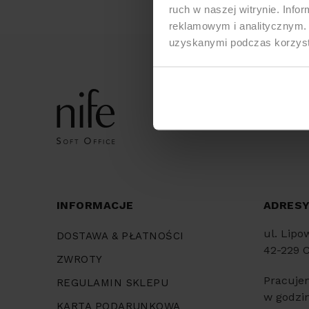
ruch w naszej witrynie. Inf
reklamowym i analitycznym. 
uzyskanymi podczas korzysta
INFORMACJE
ADRES
ul. Lipo
DOSTAWA & PŁATNOŚCI
42-229 
ZWROTY
Pracuje
REGULAMIN SKLEPU
w godzin
KARTA PODARUNKOWA