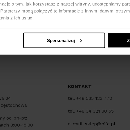
ormacje o tym, jak korzystasz z naszej witryny, udostępniamy p
Partnerzy mogą połączyć te informacje z innymi danymi otrzym
nia z ich usług.
Spersonalizuj
Z
Y
KONTAKT
wa 24
tel. +48 535 123 772
Częstochowa
tel. +48 34 321 30 55
my od pn-pt:
e-mail:
sklep@nife.pl
ach 8:00-15:30