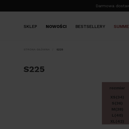
Darmowa dosta
SKLEP
NOWOŚCI
BESTSELLERY
SUMME
STRONA GŁÓWNA
S225
S225
rozmiar
XS(34)
S(36)
M(38)
L(40)
XL(42)