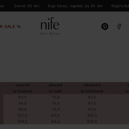
wa Zwrot 30 dni Kup teraz, zapłać za 30 dni Wyproduk
R SALE %
obwód
obwód
obowód
w biuście
w talii
w biodrach
c
90,5
70,5
93,5
94,5
74,5
97,5
98,5
78,5
101,5
102,5
82,5
105,5
106,5
86,5
109,5