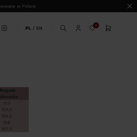
owane w Polsce
0
PL
/
EN
długość
ałkowita
103
103,5
104,5
106
107,5