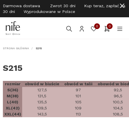
Darmowa dostawa Zwrot 30 dni Kup teraz, zapłać za
30 dni Wyprodukowane w Polsce
0
0
STRONA GŁÓWNA
S215
S215
rozmiar
obwód w biuście
obwód w talii
obowód w biod
S(36)
127,5
97
92,5
M(38)
131,5
101
96,5
L(40)
135,5
105
100,5
XL(42)
139,5
109
104,5
XXL(44)
143,5
113
108,5