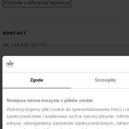
KONTAKT
tel. +48 535 123 772
tel. +48 34 321 30 55
e-mail:
sklep@nife.pl
Zgoda
Szczegóły
MEDIA e-mail:
pr@nife.pl
Niniejsza strona korzysta z plików cookie
Wykorzystujemy pliki cookie do spersonalizowania treści i r
WYSYŁKA
społecznościowe i analizować ruch w naszej witrynie. Inform
witryny, udostępniamy partnerom społecznościowym, rekla