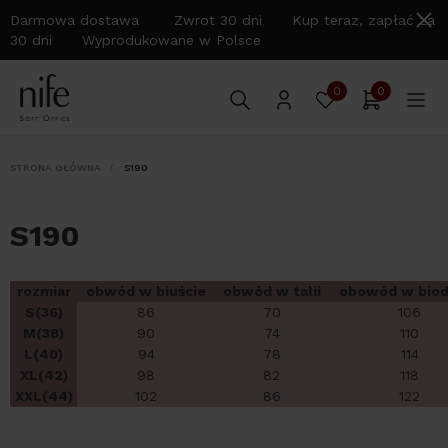
Darmowa dostawa Zwrot 30 dni Kup teraz, zapłać za
30 dni Wyprodukowane w Polsce
0
0
STRONA GŁÓWNA
S190
S190
rozmiar
obwód w biuście
obwód w talii
obowód w biod
S(36)
86
70
106
M(38)
90
74
110
L(40)
94
78
114
XL(42)
98
82
118
XXL(44)
102
86
122