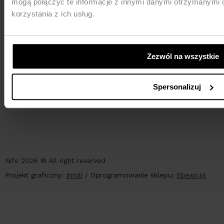
mogą połączyć te informacje z innymi danymi otrzymanymi 
korzystania z ich usług.
Zezwól na wszystkie
PŁATNOŚCI
Spersonalizuj
Nife 2026 ® All right reserved
Projekt graficzny:
Imoli
/
Oprogramowanie sklepu:
Ebexo.pl