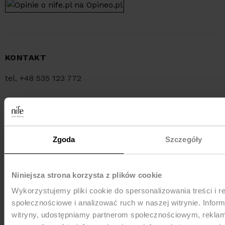
KONTAKT
tel. +48 535 123 772
tel. +48 34 321 30 55
e-mail:
sklep@nife.pl
Zgoda
Szczegóły
MEDIA e-mail:
pr@nife.pl
Niniejsza strona korzysta z plików cookie
Wykorzystujemy pliki cookie do spersonalizowania treści i r
WYSYŁKA
społecznościowe i analizować ruch w naszej witrynie. Inform
witryny, udostępniamy partnerom społecznościowym, rekla