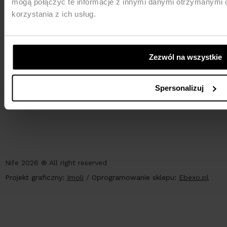
mogą połączyć te informacje z innymi danymi otrzymanymi 
korzystania z ich usług.
Zezwól na wszystkie
PŁATNOŚCI
Spersonalizuj
Nife 2026 ® All right reserved
Projekt graficzny:
Imoli
/
Oprogramowanie sklepu:
Ebexo.pl