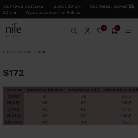
Darmowa dostawa Zwrot 30 dni Kup teraz, zapłać za
30 dni Wyprodukowane w Polsce
0
0
STRONA GŁÓWNA
S172
S172
rozmiar
obwód w biuście
obwód w talii
obowód w biod
S(36)
84
78
96,5
M(38)
88
82
100,5
L(40)
92
86
104,5
XL(42)
96
90
108,5
XXL(44)
100
94
112,5