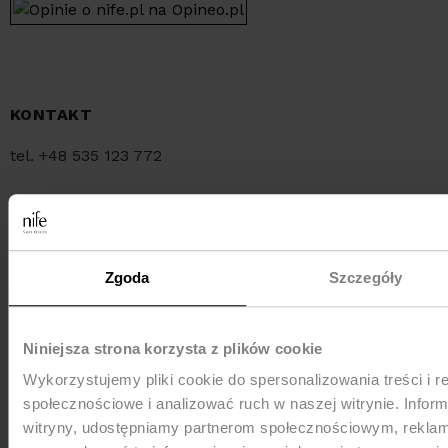
KONTAKT
tel. +48 535 123 772
tel. +48 34 321 30 55
e-mail:
sklep@nife.pl
Zgoda
Szczegóły
MEDIA e-mail:
pr@nife.pl
Niniejsza strona korzysta z plików cookie
Wykorzystujemy pliki cookie do spersonalizowania treści i r
WYSYŁKA
społecznościowe i analizować ruch w naszej witrynie. Inform
witryny, udostępniamy partnerom społecznościowym, rekla