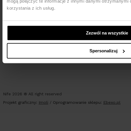
mogą połączyć te informacje z innymi danymi otrzymanymi 
korzystania z ich usług.
Zezwól na wszystkie
PŁATNOŚCI
Spersonalizuj
Nife 2026 ® All right reserved
Projekt graficzny:
Imoli
/
Oprogramowanie sklepu:
Ebexo.pl