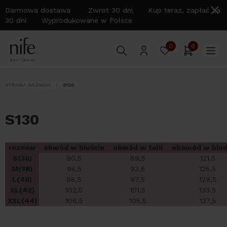
Darmowa dostawa Zwrot 30 dni Kup teraz, zapłać za
30 dni Wyprodukowane w Polsce
0
0
STRONA GŁÓWNA
S130
S130
rozmiar
obwód w biuście
obwód w talii
obowód w biod
S(36)
90,5
89,5
121,5
M(38)
94,5
93,5
125,5
L(40)
98,5
97,5
129,5
XL(42)
102,5
101,5
133,5
XXL(44)
106,5
105,5
137,5