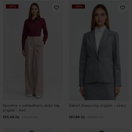
-57%
-42%
Spodnie z zakładkami, wide leg,
Żakiet klasyczny, prążek - szary
prążek - beż
103,46
ZŁ
239,90
ZŁ
167,94
ZŁ
289,90
ZŁ