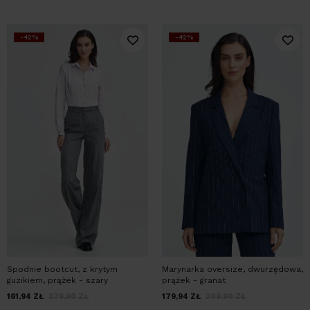
-42%
-42%
Spodnie bootcut, z krytym
Marynarka oversize, dwurzędowa,
guzikiem, prążek - szary
prążek - granat
161,94
ZŁ
279,90
ZŁ
179,94
ZŁ
309,90
ZŁ