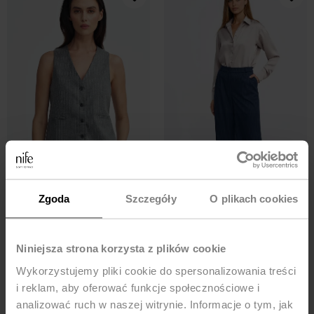
Zgoda
Szczegóły
O plikach cookies
Kamizelka klasyczna, prążek -
Spodnie z zakładkami, wide leg,
szary
prążek - granat
Niniejsza strona korzysta z plików cookie
142,94
ZŁ
229,90
ZŁ
161,94
ZŁ
279,90
ZŁ
Wykorzystujemy pliki cookie do spersonalizowania treści
i reklam, aby oferować funkcje społecznościowe i
-42%
-42%
analizować ruch w naszej witrynie. Informacje o tym, jak