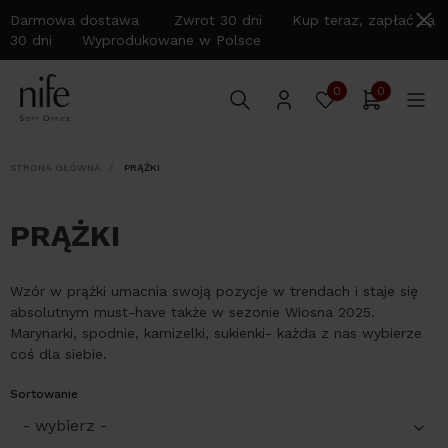
Darmowa dostawa Zwrot 30 dni Kup teraz, zapłać za
30 dni Wyprodukowane w Polsce
0
0
STRONA GŁÓWNA
PRĄŻKI
PRĄŻKI
Wzór w prążki umacnia swoją pozycje w trendach i staje się
absolutnym must-have także w sezonie Wiosna 2025.
Marynarki, spodnie, kamizelki, sukienki- każda z nas wybierze
coś dla siebie.
Sortowanie
- wybierz -