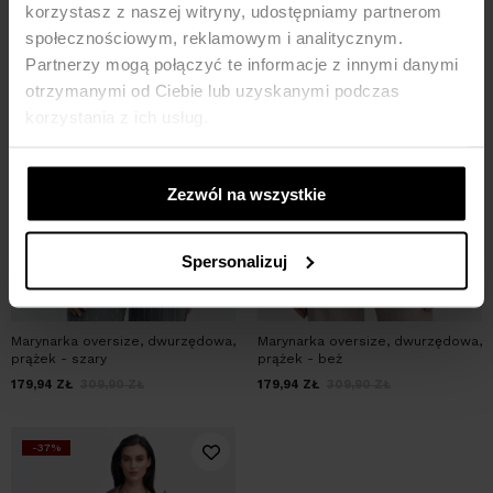
korzystasz z naszej witryny, udostępniamy partnerom
społecznościowym, reklamowym i analitycznym.
Partnerzy mogą połączyć te informacje z innymi danymi
otrzymanymi od Ciebie lub uzyskanymi podczas
korzystania z ich usług.
Zezwól na wszystkie
Spersonalizuj
Marynarka oversize, dwurzędowa,
Marynarka oversize, dwurzędowa,
prążek - szary
prążek - beż
179,94
ZŁ
309,90
ZŁ
179,94
ZŁ
309,90
ZŁ
-37%