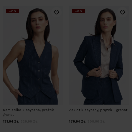
-43%
-42%
Kamizelka klasyczna, prążek -
Żakiet klasyczny, prążek - granat
granat
131,94
ZŁ
229,90
ZŁ
179,94
ZŁ
309,90
ZŁ