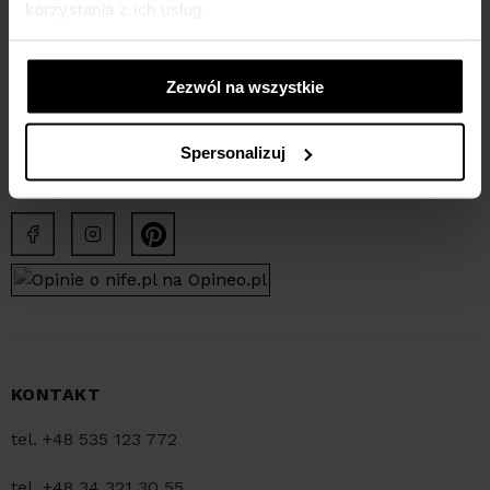
korzystania z ich usług.
ADRESY
ul. Lipowa 24
Zezwól na wszystkie
42-229 Częstochowa
Pracujemy od pn-pt:
Spersonalizuj
w godzinach 8:00-15:30
KONTAKT
tel. +48 535 123 772
tel. +48 34 321 30 55