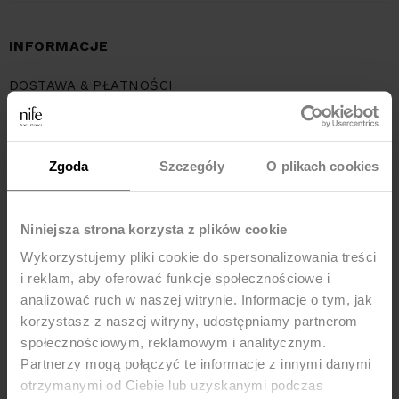
INFORMACJE
DOSTAWA & PŁATNOŚCI
ZWROTY
REGULAMIN SKLEPU
Zgoda
Szczegóły
O plikach cookies
KARTA PODARUNKOWA
POLITYKA PRYWATNOŚCI
Niniejsza strona korzysta z plików cookie
REKLAMACJE
Wykorzystujemy pliki cookie do spersonalizowania treści
O NAS
i reklam, aby oferować funkcje społecznościowe i
FAQ – NAJCZĘŚCIEJ ZADAWANE PYTANIA
analizować ruch w naszej witrynie. Informacje o tym, jak
korzystasz z naszej witryny, udostępniamy partnerom
BAZA WIEDZY
społecznościowym, reklamowym i analitycznym.
Partnerzy mogą połączyć te informacje z innymi danymi
otrzymanymi od Ciebie lub uzyskanymi podczas