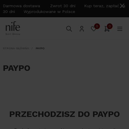
Darmowa dostawa Zwrot 30 dni Kup teraz, zapłać za
30 dni Wyprodukowane w Polsce
0
0
STRONA GŁÓWNA
PAYPO
PAYPO
PRZECHODZISZ DO PAYPO