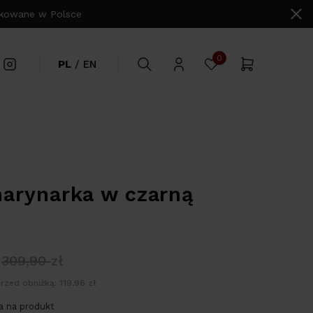
owane w Polsce
0
PL
/
EN
arynarka w czarną
309,90
zł
rzed obniżką: 119,96 zł
 na produkt