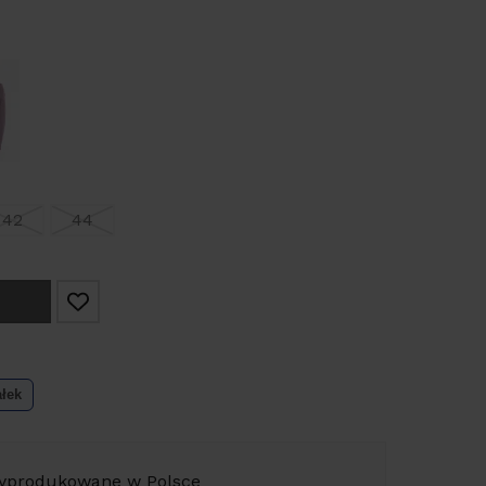
42
44
ałek
yprodukowane w Polsce