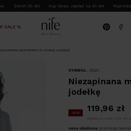
wa Zwrot 30 dni Kup teraz, zapłać za 30 dni Wyproduk
R SALE %
NIEZAPINANA MARYNARKA W CZARNĄ JODEŁKĘ
SYMBOL
: Z53C
Niezapinana m
jodełkę
119,96
zł
-61%
Najniższa cena z 30 dni p
cena obniżona:
promocja cenowa