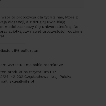
wzór to propozycja dla tych z nas, które z
ają elegancji, a z drugiej uwielbiają
en model zaskoczy Cię uniwersalnością! Do
 przyjaciółką czy nawet uroczystości rodzinne
kę!
liester, 5% poliuretan
 cm wzrostu i ma sobie rozmiar 36.
ten produkt na terytorium UE:
 22/24, 42-202 Częstochowa, kraj: Polska,
mail: sklep@nife.pl