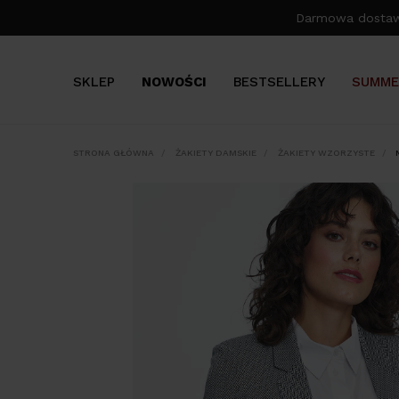
Darmowa dosta
SKLEP
NOWOŚCI
BESTSELLERY
SUMME
STRONA GŁÓWNA
ŻAKIETY DAMSKIE
ŻAKIETY WZORZYSTE