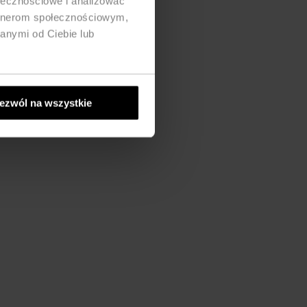
ołecznościowe i analizować
artnerom społecznościowym,
anymi od Ciebie lub
ezwól na wszystkie