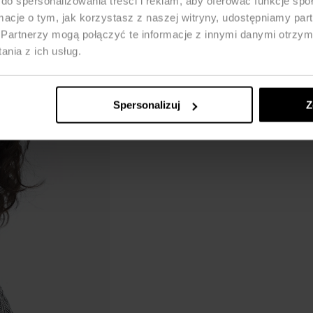
do spersonalizowania treści i reklam, aby oferować funkcje sp
ormacje o tym, jak korzystasz z naszej witryny, udostępniamy p
Partnerzy mogą połączyć te informacje z innymi danymi otrzym
nia z ich usług.
Spersonalizuj
Z