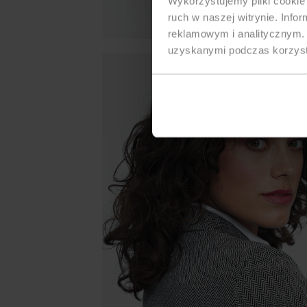
Wykorzystujemy pliki cookie 
ruch w naszej witrynie. Inf
reklamowym i analitycznym. 
uzyskanymi podczas korzysta