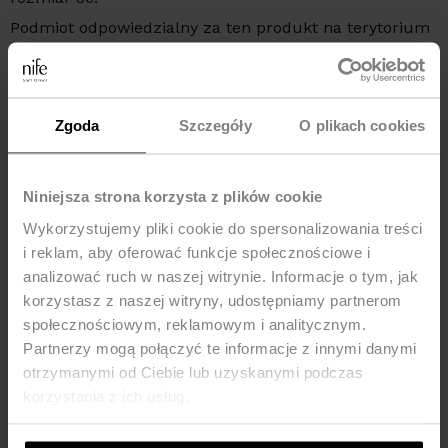
Podmiot odpowiedzialny za ten produkt na terytorium
UE:
NIFE Sp. z o o., ul. Lipowa 22/24, 42-202 Częstochowa,
kraj: Polska, telefon: +48 535 123 772, e-mail:
sklep@nife.pl
Zgoda
Szczegóły
O plikach cookies
MOŻE CI SIĘ SPODOBAĆ
Niniejsza strona korzysta z plików cookie
Wykorzystujemy pliki cookie do spersonalizowania treści
Nowość
Nowość
i reklam, aby oferować funkcje społecznościowe i
-25%
-30%
analizować ruch w naszej witrynie. Informacje o tym, jak
korzystasz z naszej witryny, udostępniamy partnerom
społecznościowym, reklamowym i analitycznym.
Partnerzy mogą połączyć te informacje z innymi danymi
otrzymanymi od Ciebie lub uzyskanymi podczas
korzystania z ich usług.