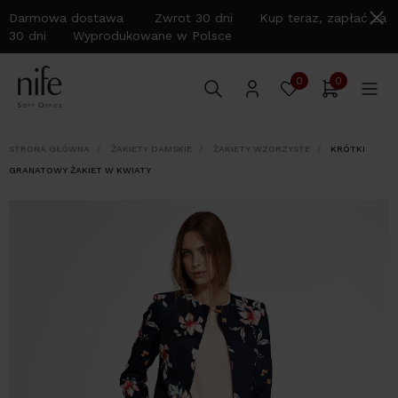
Darmowa dostawa Zwrot 30 dni Kup teraz, zapłać za
30 dni Wyprodukowane w Polsce
0
0
STRONA GŁÓWNA
ŻAKIETY DAMSKIE
ŻAKIETY WZORZYSTE
KRÓTKI
GRANATOWY ŻAKIET W KWIATY