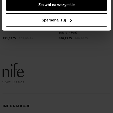
Zezwól na wszystkie
Spersonalizuj
Krótki żakiet chanel - beż
Przedłużana kamizelka wiązana w
pasie - teal
232,42
ZŁ
309,90
ZŁ
188,93
ZŁ
269,90
ZŁ
INFORMACJE