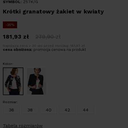
SYMBOL
: Z57K/G
Krótki granatowy żakiet w kwiaty
-35%
181,93
zł
279,90
zł
Najniższa cena z 30 dni przed obniżką: 181,93 zł
cena obniżona:
promocja cenowa na produkt
Kolor:
Rozmiar:
36
38
40
42
44
Tabela rozmiarów