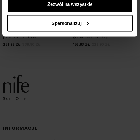
Zezwól na wszystkie
Spersonalizuj
Kombinezon z nogawkami
Kombinezon na szelkach w
palazzo - zielony
granatową jodełkę
271,92
ZŁ
339,90
ZŁ
153,93
ZŁ
229,90
ZŁ
INFORMACJE