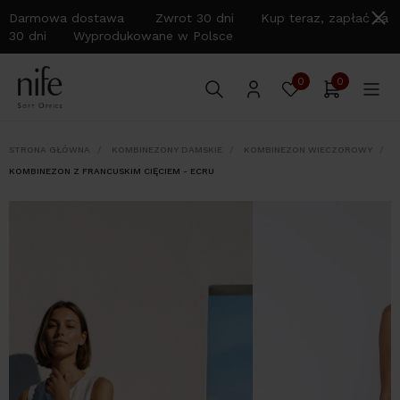
Darmowa dostawa Zwrot 30 dni Kup teraz, zapłać za
30 dni Wyprodukowane w Polsce
0
0
STRONA GŁÓWNA
KOMBINEZONY DAMSKIE
KOMBINEZON WIECZOROWY
KOMBINEZON Z FRANCUSKIM CIĘCIEM - ECRU