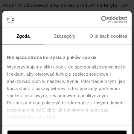
Podmiot odpowiedzialny za ten produkt na terytorium
UE:
NIFE Sp. z o o., ul. Lipowa 22/24, 42-202 Częstochowa,
kraj: Polska, telefon: +48 535 123 772, e-mail:
sklep@nife.pl
Zgoda
Szczegóły
O plikach cookies
MOŻE CI SIĘ SPODOBAĆ
Niniejsza strona korzysta z plików cookie
-20%
-33%
Wykorzystujemy pliki cookie do spersonalizowania treści
Bestseller
i reklam, aby oferować funkcje społecznościowe i
analizować ruch w naszej witrynie. Informacje o tym, jak
korzystasz z naszej witryny, udostępniamy partnerom
społecznościowym, reklamowym i analitycznym.
Partnerzy mogą połączyć te informacje z innymi danymi
otrzymanymi od Ciebie lub uzyskanymi podczas
korzystania z ich usług.