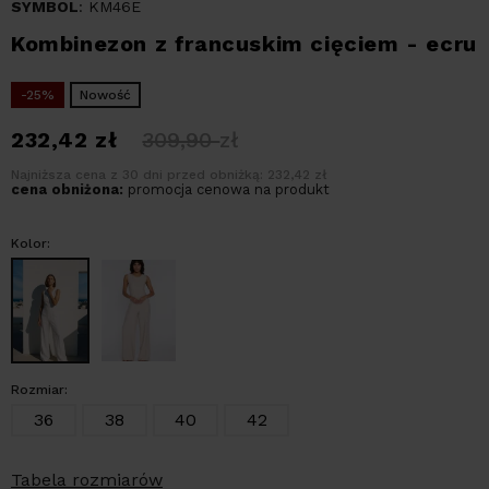
SYMBOL
: KM46E
Kombinezon z francuskim cięciem - ecru
-25%
Nowość
232,42
zł
309,90
zł
Najniższa cena z 30 dni przed obniżką: 232,42 zł
cena obniżona:
promocja cenowa na produkt
Kolor:
Rozmiar:
36
38
40
42
Tabela rozmiarów