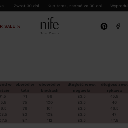
wa Zwrot 30 dni Kup teraz, zapłać za 30 dni Wyproduk
R SALE %
wód w
obwód w
obowód w
długość wew.
długość zew.
uście
talii
biodrach
nogawki
rękawa
91,5
71
96
83,5
45,5
95,5
75
100
83,5
46
9,5
79
104
83,5
46,5
03,5
83
108
83,5
47
07,5
87
112
83,5
47,5