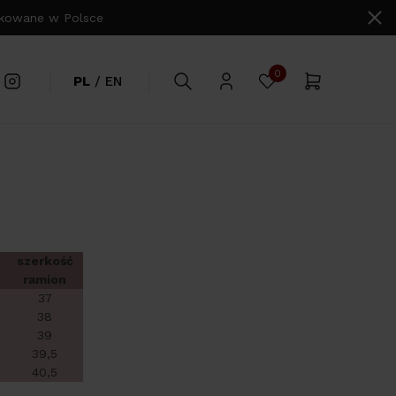
owane w Polsce
0
PL
/
EN
szerkość
ramion
37
38
39
39,5
40,5