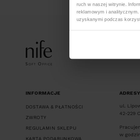
ruch w naszej witrynie. Inf
reklamowym i analitycznym. 
uzyskanymi podczas korzysta
INFORMACJE
ADRES
ul. Lipo
DOSTAWA & PŁATNOŚCI
42-229 
ZWROTY
Pracuje
REGULAMIN SKLEPU
w godzin
KARTA PODARUNKOWA