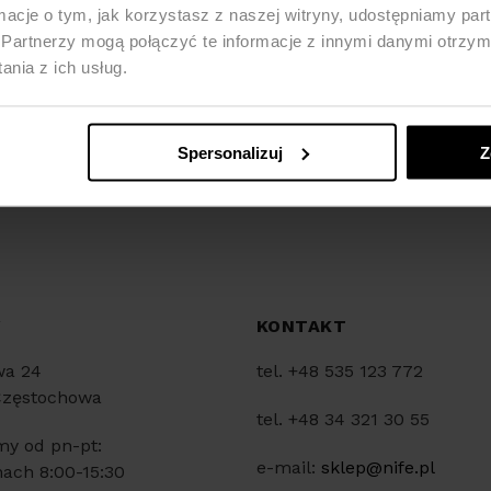
ormacje o tym, jak korzystasz z naszej witryny, udostępniamy p
Partnerzy mogą połączyć te informacje z innymi danymi otrzym
nia z ich usług.
Spersonalizuj
Z
Y
KONTAKT
wa 24
tel. +48 535 123 772
Częstochowa
tel. +48 34 321 30 55
my od pn-pt:
e-mail:
sklep@nife.pl
ach 8:00-15:30