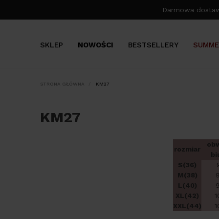
Darmowa dosta
SKLEP
NOWOŚCI
BESTSELLERY
SUMME
STRONA GŁÓWNA
KM27
KM27
ob
rozmiar
bi
S(36)
M(38)
L(40)
9
XL(42)
1
XXL(44)
1