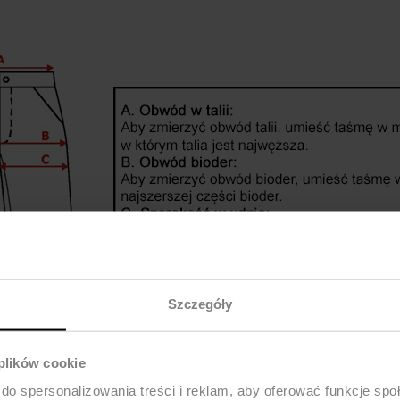
Szczegóły
 plików cookie
do spersonalizowania treści i reklam, aby oferować funkcje sp