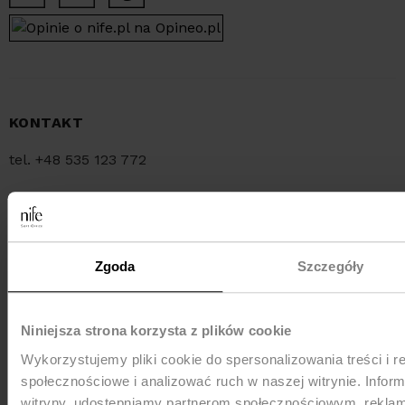
KONTAKT
tel. +48 535 123 772
tel. +48 34 321 30 55
e-mail:
sklep@nife.pl
Zgoda
Szczegóły
MEDIA e-mail:
pr@nife.pl
Niniejsza strona korzysta z plików cookie
Wykorzystujemy pliki cookie do spersonalizowania treści i r
WYSYŁKA
społecznościowe i analizować ruch w naszej witrynie. Inform
witryny, udostępniamy partnerom społecznościowym, rekla