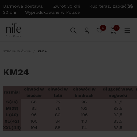
Darmowa dostawa Zwrot 30 dni Kup teraz, zapłać za
30 dni Wyprodukowane w Polsce
0
0
STRONA GŁÓWNA
KM24
KM24
obwód w
obwód w
obowód w
długość wew.
rozmiar
biuście
talii
biodrach
nogawki
S(36)
88
72
98
83,5
M(38)
92
76
102
83,5
L(40)
96
80
106
83,5
XL(42)
100
84
110
83,5
XXL(44)
104
88
114
83,5