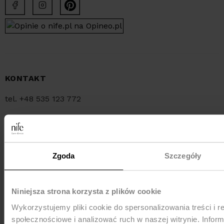
KONTAKT
tel. +48 535 123 772
tel. +48 34 321 30 55
e-mail:
sklep@nife.pl
Zgoda
Szczegóły
MEDIA e-mail:
pr@nife.pl
Niniejsza strona korzysta z plików cookie
Wykorzystujemy pliki cookie do spersonalizowania treści i r
WYSYŁKA
społecznościowe i analizować ruch w naszej witrynie. Inform