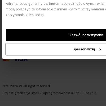
witryny, udostępniamy partnerom społecznościowym, rekla
mogą połączyć te informacje z innymi danymi otrzymanymi 
korzystania z ich usług.
Zezwól na wszystkie
PŁATNOŚCI
Spersonalizuj
Nife 2026 ® All right reserved
Projekt graficzny:
Imoli
/
Oprogramowanie sklepu:
Ebexo.pl