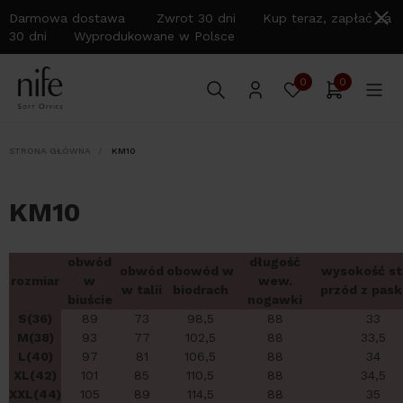
Darmowa dostawa Zwrot 30 dni Kup teraz, zapłać za
30 dni Wyprodukowane w Polsce
0
0
STRONA GŁÓWNA
KM10
KM10
obwód
długość
obwód
obowód w
wysokość st
rozmiar
w
wew.
w talii
biodrach
przód z pas
biuście
nogawki
S(36)
89
73
98,5
88
33
M(38)
93
77
102,5
88
33,5
L(40)
97
81
106,5
88
34
XL(42)
101
85
110,5
88
34,5
XXL(44)
105
89
114,5
88
35