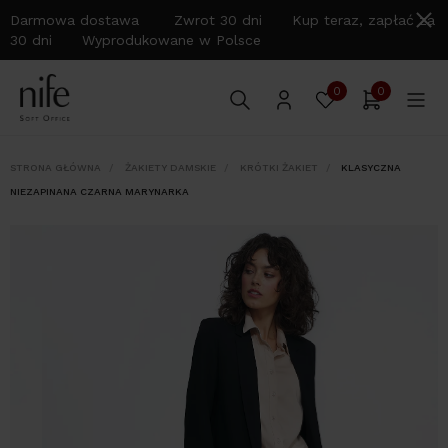
Darmowa dostawa Zwrot 30 dni Kup teraz, zapłać za
30 dni Wyprodukowane w Polsce
0
0
STRONA GŁÓWNA
ŻAKIETY DAMSKIE
KRÓTKI ŻAKIET
KLASYCZNA
NIEZAPINANA CZARNA MARYNARKA