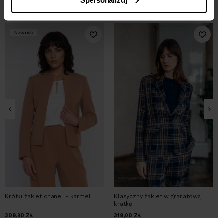
MOŻE CI SIĘ SPODOBAĆ
Nowość
Krótki żakiet chanel - karmel
Klasyczny żakiet w granatową
kratkę
309,90
ZŁ
319,00
ZŁ