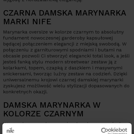
CZARNA DAMSKA MARYNARKA
MARKI NIFE
Marynarka oversize w kolorze czarnym to absolutny
fundament nowoczesnej garderoby kapsułowej
będącej połączeniem elegancji z miejską swobodą. W
połączeniu z garniturowymi spodniami i butami na
obcasie pozwoli Ci stworzyć elegancki total look, a jeśli
jesteś fanką stylu modern streetwear zestaw ją z
kolarkami, topem, czapką z daszkiem i masywnymi
snickersami, tworząc luźny zestaw na codzień. Dzięki
uniwersalnemu krojowi czarnej damskiej marynarki
zyskujesz możliwość wielu stylizacji dopasowanych do
konkretnych okazji.
DAMSKA MARYNARKA W
KOLORZE CZARNYM
W naszej marce wierzymy, że ubrania są czymś więcej
niż dodatkiem – to możliwość wyrażania siebie. Czarne