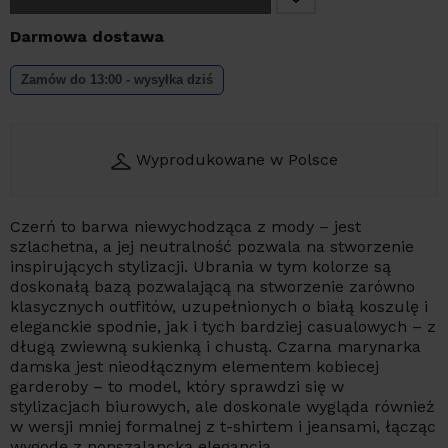
Darmowa dostawa
Zamów do 13:00 - wysyłka dziś
Wyprodukowane w Polsce
Czerń to barwa niewychodząca z mody – jest
szlachetna, a jej neutralność pozwala na stworzenie
inspirujących stylizacji. Ubrania w tym kolorze są
doskonałą bazą pozwalającą na stworzenie zarówno
klasycznych outfitów, uzupełnionych o białą koszulę i
eleganckie spodnie, jak i tych bardziej casualowych – z
długą zwiewną sukienką i chustą. Czarna marynarka
damska jest nieodłącznym elementem kobiecej
garderoby – to model, który sprawdzi się w
stylizacjach biurowych, ale doskonale wygląda również
w wersji mniej formalnej z t-shirtem i jeansami, łącząc
wygodę z nonszalancką elegancją.