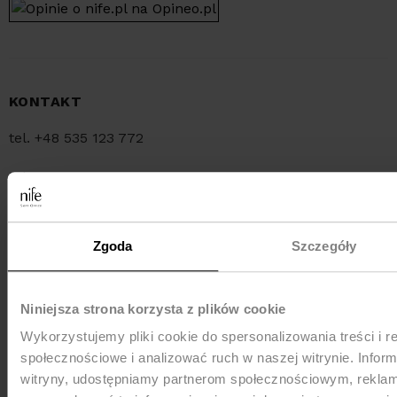
KONTAKT
tel. +48 535 123 772
tel. +48 34 321 30 55
e-mail:
sklep@nife.pl
Zgoda
Szczegóły
MEDIA e-mail:
pr@nife.pl
Niniejsza strona korzysta z plików cookie
Wykorzystujemy pliki cookie do spersonalizowania treści i r
WYSYŁKA
społecznościowe i analizować ruch w naszej witrynie. Inform
witryny, udostępniamy partnerom społecznościowym, rekla