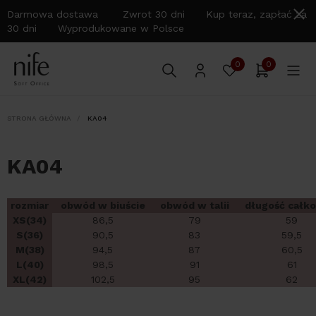
Darmowa dostawa Zwrot 30 dni Kup teraz, zapłać za
30 dni Wyprodukowane w Polsce
0
0
STRONA GŁÓWNA
KA04
KA04
rozmiar
obwód w biuście
obwód w talii
długość całk
XS(34)
86,5
79
59
S(36)
90,5
83
59,5
M(38)
94,5
87
60,5
L(40)
98,5
91
61
XL(42)
102,5
95
62