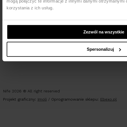
mogą połączyć te informacje z innymi danymi otrzymanymi 
korzystania z ich usług.
Zezwól na wszystkie
PŁATNOŚCI
Spersonalizuj
Nife 2026 ® All right reserved
Projekt graficzny:
Imoli
/
Oprogramowanie sklepu:
Ebexo.pl