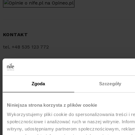
KONTAKT
tel. +48 535 123 772
tel. +48 34 321 30 55
e-mail:
sklep@nife.pl
Zgoda
Szczegóły
MEDIA e-mail:
pr@nife.pl
Niniejsza strona korzysta z plików cookie
Wykorzystujemy pliki cookie do spersonalizowania treści i r
WYSYŁKA
społecznościowe i analizować ruch w naszej witrynie. Inform
witryny, udostępniamy partnerom społecznościowym, rekla