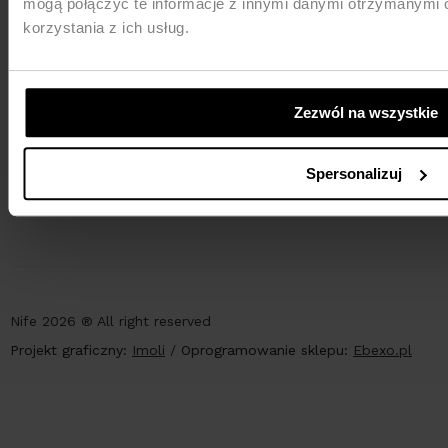
mogą połączyć te informacje z innymi danymi otrzymanymi 
korzystania z ich usług.
Zezwól na wszystkie
PŁATNOŚCI
Spersonalizuj
Nife 2026 ® All right reserved
Projekt graficzny:
Imoli
/
Oprogramowanie sklepu:
Ebexo.pl