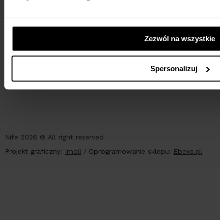
Zezwól na wszystkie
PŁATNOŚCI
Spersonalizuj
Nife 2026 ® All right reserved
Projekt graficzny:
Imoli
/
Oprogramowanie sklepu:
Ebexo.pl