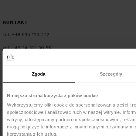
KONTAKT
tel. +48 535 123 772
tel. +48 34 321 30 55
e-mail:
sklep@nife.pl
Zgoda
Szczegóły
MEDIA e-mail:
pr@nife.pl
Niniejsza strona korzysta z plików cookie
Wykorzystujemy pliki cookie do spersonalizowania treści i r
WYSYŁKA
społecznościowe i analizować ruch w naszej witrynie. Inform
witryny, udostępniamy partnerom społecznościowym, rekla
mogą połączyć te informacje z innymi danymi otrzymanymi 
korzystania z ich usług.