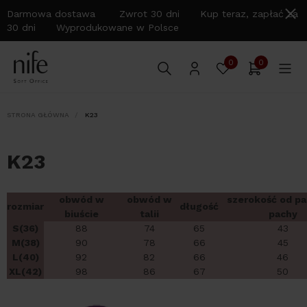
Darmowa dostawa Zwrot 30 dni Kup teraz, zapłać za
30 dni Wyprodukowane w Polsce
0
0
STRONA GŁÓWNA
K23
K23
obwód w
obwód w
szerokość od pa
rozmiar
długość
biuście
talii
pachy
S(36)
88
74
65
43
M(38)
90
78
66
45
L(40)
92
82
66
46
XL(42)
98
86
67
50