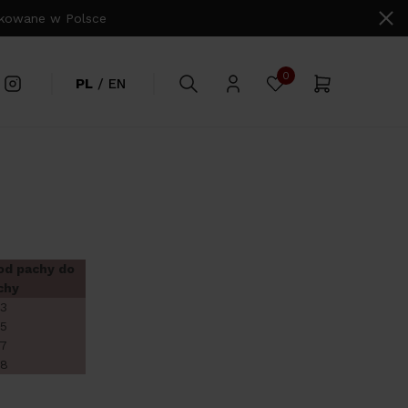
owane w Polsce
0
PL
/
EN
od pachy do
chy
3
5
7
8