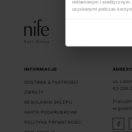
reklamowym i analitycznym. 
uzyskanymi podczas korzysta
INFORMACJE
ADRES
ul. Lipo
DOSTAWA & PŁATNOŚCI
42-229 
ZWROTY
Pracuje
REGULAMIN SKLEPU
w godzin
KARTA PODARUNKOWA
POLITYKA PRYWATNOŚCI