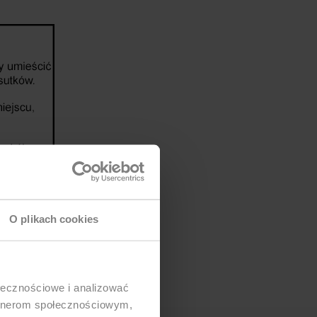
O plikach cookies
ołecznościowe i analizować
artnerom społecznościowym,