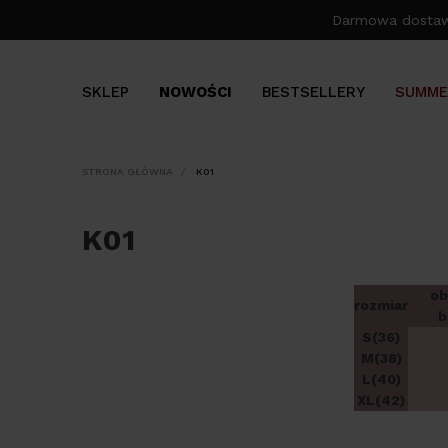
Darmowa dosta
SKLEP
NOWOŚCI
BESTSELLERY
SUMME
STRONA GŁÓWNA
K01
K01
o
rozmiar
b
S(36)
M(38)
L(40)
XL(42)