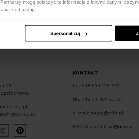
Partnerzy mogą połączyć te informacje z innymi danymi otrzym
nia z ich usług.
Spersonalizuj
Z
Y
KONTAKT
wa 24
tel. +48 535 123 772
Częstochowa
tel. +48 34 321 30 55
my od pn-pt:
e-mail:
sklep@nife.pl
ach 8:00-15:30
MEDIA e-mail:
pr@nife.pl