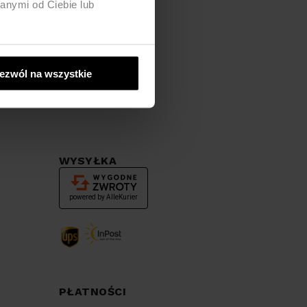
anymi od Ciebie lub
ezwól na wszystkie
WYSYŁKA
PŁATNOŚCI