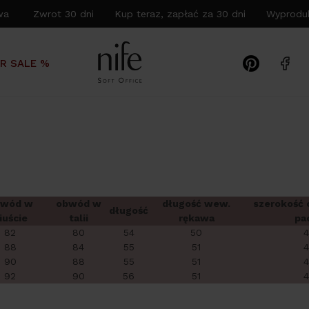
wa Zwrot 30 dni Kup teraz, zapłać za 30 dni Wyproduk
R SALE %
bwód w
obwód w
długość wew.
szerokość 
długość
iuście
talii
rękawa
pa
82
80
54
50
4
88
84
55
51
4
90
88
55
51
4
92
90
56
51
4