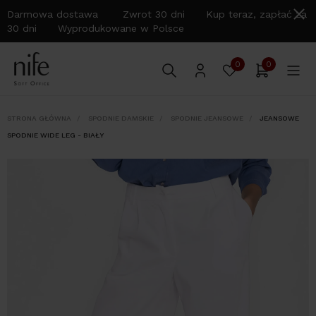
Darmowa dostawa Zwrot 30 dni Kup teraz, zapłać za
30 dni Wyprodukowane w Polsce
0
0
STRONA GŁÓWNA
SPODNIE DAMSKIE
SPODNIE JEANSOWE
JEANSOWE
SPODNIE WIDE LEG - BIAŁY