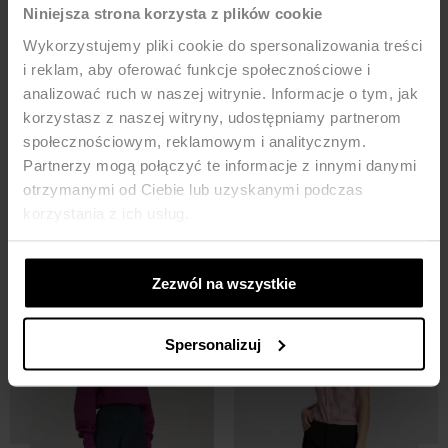
Niniejsza strona korzysta z plików cookie
Wykorzystujemy pliki cookie do spersonalizowania treści
i reklam, aby oferować funkcje społecznościowe i
analizować ruch w naszej witrynie. Informacje o tym, jak
korzystasz z naszej witryny, udostępniamy partnerom
społecznościowym, reklamowym i analitycznym.
Jeansowa koszula oversize -
niebieski denim
Partnerzy mogą połączyć te informacje z innymi danymi
104,95
ZŁ
209,90
ZŁ
otrzymanymi od Ciebie lub uzyskanymi podczas
korzystania z ich usług.
MOŻE CI SIĘ SPODOBAĆ
Zezwól na wszystkie
-52%
-42%
Spersonalizuj