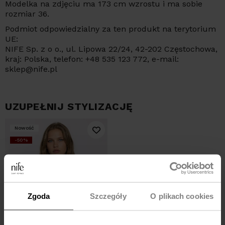
Modelka na zdjęciu ma 173 cm wzrostu i ma sobie
rozmiar 36.
Podmiot odpowiedzialny za ten produkt na terytorium
UE:
NIFE Sp. z o o., ul. Lipowa 22/24, 42-202 Częstochowa,
kraj: Polska, telefon: +48 535 123 772, e-mail:
sklep@nife.pl
UZUPEŁNIJ STYLIZACJĘ
Nowość
-50%
Zgoda
Szczegóły
O plikach cookies