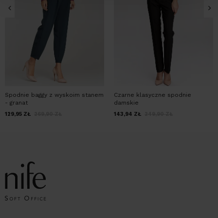
Spodnie baggy z wyskoim stanem
Czarne klasyczne spodnie
- granat
damskie
129,95
ZŁ
269,90
ZŁ
143,94
ZŁ
249,90
ZŁ