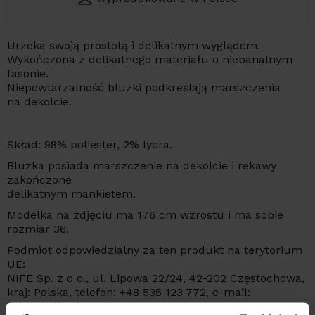
Urzeka swoją prostotą i delikatnym wyglądem.
Wykończona z delikatnego materiału o niebanalnym
fasonie.
Niepowtarzalność bluzki podkreślają marszczenia
na dekolcie.
Skład: 98% poliester, 2% lycra.
Bluzka posiada marszczenie na dekolcie i rekawy
zakończone
delikatnym mankietem.
Modelka na zdjęciu ma 176 cm wzrostu i ma sobie
rozmiar 36.
Podmiot odpowiedzialny za ten produkt na terytorium
UE:
NIFE Sp. z o o., ul. Lipowa 22/24, 42-202 Częstochowa,
kraj: Polska, telefon: +48 535 123 772, e-mail:
sklep@nife.pl