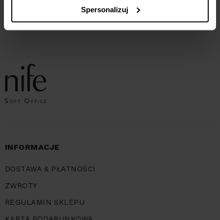
plisą na dekolcie - śliwka
szarfą
Spersonalizuj
189,90
ZŁ
209,00
ZŁ
INFORMACJE
DOSTAWA & PŁATNOŚCI
ZWROTY
REGULAMIN SKLEPU
KARTA PODARUNKOWA