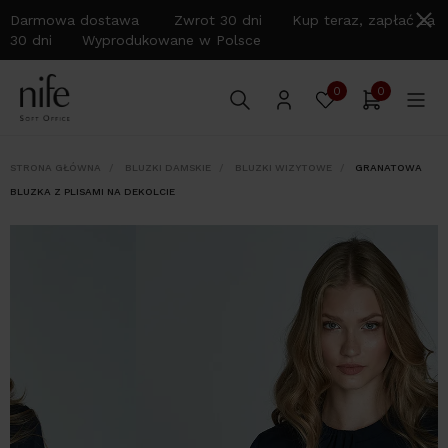
Darmowa dostawa Zwrot 30 dni Kup teraz, zapłać za
30 dni Wyprodukowane w Polsce
0
0
STRONA GŁÓWNA
BLUZKI DAMSKIE
BLUZKI WIZYTOWE
GRANATOWA
BLUZKA Z PLISAMI NA DEKOLCIE