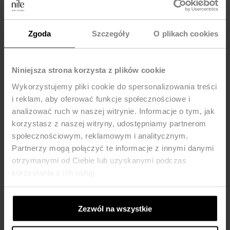
MOŻE CI SIĘ SPODOBAĆ
Zgoda
Szczegóły
O plikach cookies
Niniejsza strona korzysta z plików cookie
Wykorzystujemy pliki cookie do spersonalizowania treści
i reklam, aby oferować funkcje społecznościowe i
analizować ruch w naszej witrynie. Informacje o tym, jak
korzystasz z naszej witryny, udostępniamy partnerom
społecznościowym, reklamowym i analitycznym.
Partnerzy mogą połączyć te informacje z innymi danymi
otrzymanymi od Ciebie lub uzyskanymi podczas
korzystania z ich usług.
Zezwól na wszystkie
Wiskozowa bluzka z szeroką
Delikatna beżowa bluzka z