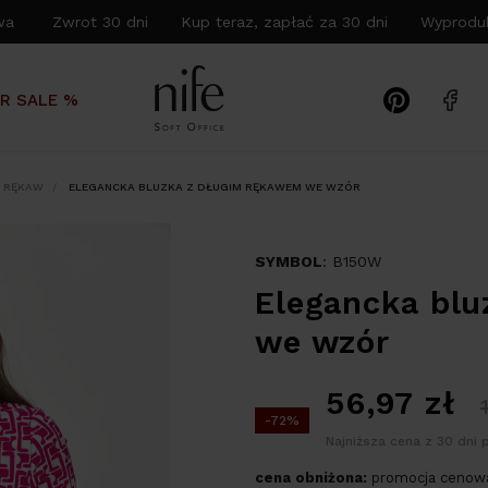
wa Zwrot 30 dni Kup teraz, zapłać za 30 dni Wyproduk
R SALE %
I RĘKAW
ELEGANCKA BLUZKA Z DŁUGIM RĘKAWEM WE WZÓR
SYMBOL
: B150W
Elegancka bl
we wzór
56,97
zł
-72%
Najniższa cena z 30 dni 
cena obniżona:
promocja cenowa