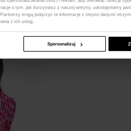
do spersonalizowania treści i reklam, aby oferować funkcje sp
ormacje o tym, jak korzystasz z naszej witryny, udostępniamy p
Partnerzy mogą połączyć te informacje z innymi danymi otrzym
nia z ich usług.
Spersonalizuj
Z