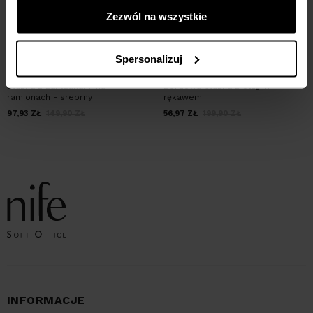
Zezwól na wszystkie
Spersonalizuj
Bluzka z zakładkami na
Bordowa bluzka z długim
ramionach - srebrny
rękawem
97,93
ZŁ
149,90
ZŁ
56,97
ZŁ
199,90
ZŁ
INFORMACJE