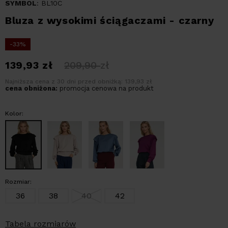
SYMBOL
: BL10C
Bluza z wysokimi ściągaczami - czarny
-33%
139,93
zł
209,90
zł
Najniższa cena z 30 dni przed obniżką: 139,93 zł
cena obniżona:
promocja cenowa na produkt
Kolor:
Rozmiar:
36
38
40
42
Tabela rozmiarów