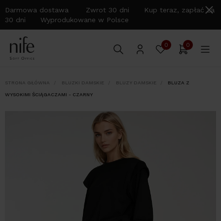
Darmowa dostawa Zwrot 30 dni Kup teraz, zapłać za
30 dni Wyprodukowane w Polsce
0
0
STRONA GŁÓWNA
BLUZKI DAMSKIE
BLUZY DAMSKIE
BLUZA Z
WYSOKIMI ŚCIĄGACZAMI - CZARNY