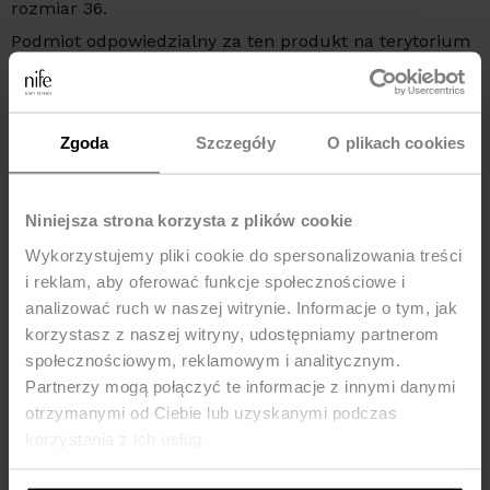
rozmiar 36.
Podmiot odpowiedzialny za ten produkt na terytorium
UE:
NIFE Sp. z o o., ul. Lipowa 22/24, 42-202 Częstochowa,
kraj: Polska, telefon: +48 535 123 772, e-mail:
sklep@nife.pl
Zgoda
Szczegóły
O plikach cookies
MOŻE CI SIĘ SPODOBAĆ
Niniejsza strona korzysta z plików cookie
Wykorzystujemy pliki cookie do spersonalizowania treści
-35%
-72%
i reklam, aby oferować funkcje społecznościowe i
analizować ruch w naszej witrynie. Informacje o tym, jak
korzystasz z naszej witryny, udostępniamy partnerom
społecznościowym, reklamowym i analitycznym.
Partnerzy mogą połączyć te informacje z innymi danymi
otrzymanymi od Ciebie lub uzyskanymi podczas
korzystania z ich usług.