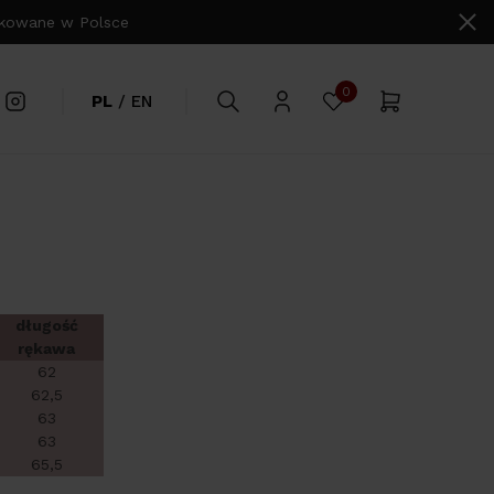
owane w Polsce
0
PL
/
EN
długość
rękawa
62
62,5
63
63
65,5