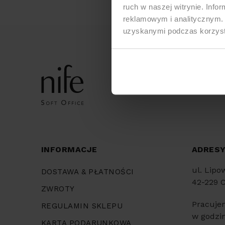
ruch w naszej witrynie. Inf
reklamowym i analitycznym. 
uzyskanymi podczas korzysta
INFORMACJE
ADRES
ul. Lipo
DOSTAWA & PŁATNOŚCI
42-229 
ZWROTY
Pracuje
REGULAMIN SKLEPU
w godzin
KARTA PODARUNKOWA