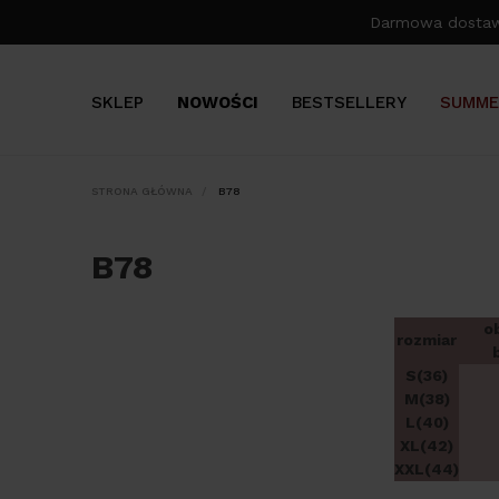
Darmowa dosta
SKLEP
NOWOŚCI
BESTSELLERY
SUMME
STRONA GŁÓWNA
B78
B78
o
rozmiar
S(36)
M(38)
L(40)
XL(42)
XXL(44)