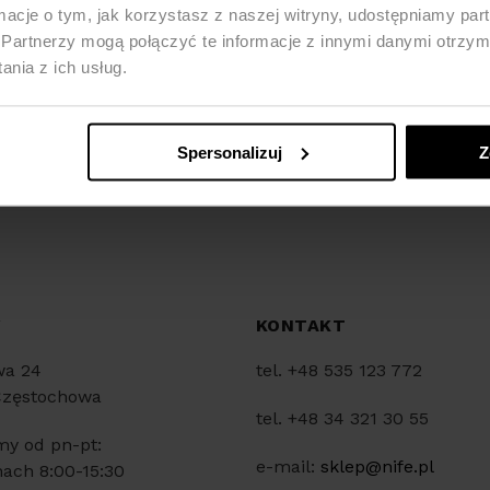
ormacje o tym, jak korzystasz z naszej witryny, udostępniamy p
Partnerzy mogą połączyć te informacje z innymi danymi otrzym
nia z ich usług.
Spersonalizuj
Z
Y
KONTAKT
wa 24
tel. +48 535 123 772
Częstochowa
tel. +48 34 321 30 55
my od pn-pt:
e-mail:
sklep@nife.pl
ach 8:00-15:30