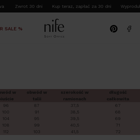
wa Zwrot 30 dni Kup teraz, zapłać za 30 dni Wyproduk
R SALE %
bwód w
obwód w
szerokość w
długość
biuście
talii
ramionach
całkowita
96
87
37,5
67
100
91
38,5
68
104
95
39,5
69
108
99
40,5
71
112
103
41,5
72