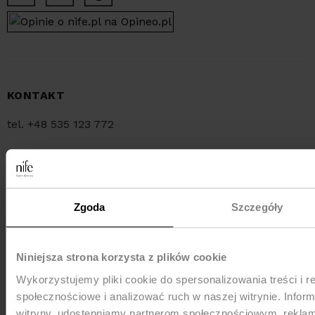
KONTAKT
tel. +48 535 123 772
tel. +48 34 321 30 55
e-mail:
sklep@nife.pl
Zgoda
Szczegóły
MEDIA e-mail:
pr@nife.pl
Niniejsza strona korzysta z plików cookie
Wykorzystujemy pliki cookie do spersonalizowania treści i r
WYSYŁKA
społecznościowe i analizować ruch w naszej witrynie. Inform
witryny, udostępniamy partnerom społecznościowym, rekla