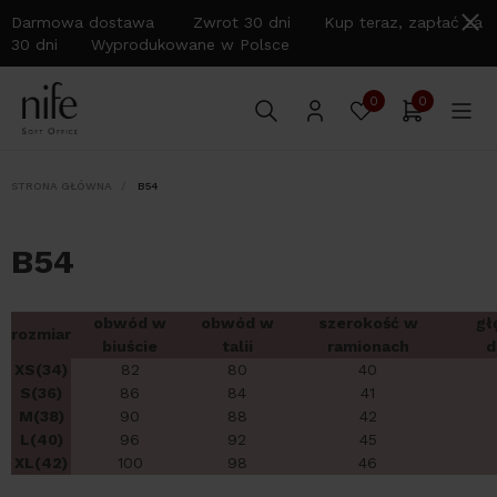
Darmowa dostawa Zwrot 30 dni Kup teraz, zapłać za
30 dni Wyprodukowane w Polsce
0
0
STRONA GŁÓWNA
B54
B54
obwód w
obwód w
szerokość w
gł
rozmiar
biuście
talii
ramionach
d
XS(34)
82
80
40
S(36)
86
84
41
M(38)
90
88
42
L(40)
96
92
45
XL(42)
100
98
46