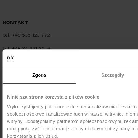
KONTAKT
tel. +48 535 123 772
tel. +48 34 321 30 55
e-mail:
sklep@nife.pl
Zgoda
Szczegóły
MEDIA e-mail:
pr@nife.pl
Niniejsza strona korzysta z plików cookie
Wykorzystujemy pliki cookie do spersonalizowania treści i r
WYSYŁKA
społecznościowe i analizować ruch w naszej witrynie. Inform
witryny, udostępniamy partnerom społecznościowym, rekla
mogą połączyć te informacje z innymi danymi otrzymanymi 
korzystania z ich usług.