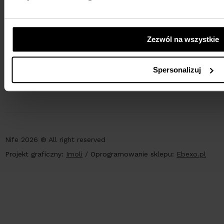
Zezwól na wszystkie
PŁATNOŚCI
Spersonalizuj
Nife 2026 ® All right reserved
Projekt graficzny:
Imoli
/
Oprogramowanie sklepu:
Ebexo.pl