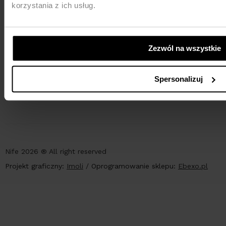
korzystania z ich usług.
Zezwól na wszystkie
PŁATNOŚCI
Spersonalizuj
Nife 2026 ® All right reserved
Projekt graficzny:
Imoli
/
Oprogramowanie sklepu:
Ebexo.pl