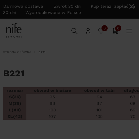
Darmowa dostawa Zwrot 30 dni Kup teraz, zapłać za
30 dni Wyprodukowane w Polsce
0
0
STRONA GŁÓWNA
B221
B221
rozmiar
obwód w biuście
obwód w talii
długoś
S(36)
95
94
67
M(38)
99
97
68
L(40)
103
101
69
XL(42)
107
105
70