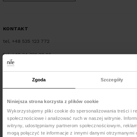
KONTAKT
tel. +48 535 123 772
tel. +48 34 321 30 55
e-mail:
sklep@nife.pl
Zgoda
Szczegóły
MEDIA e-mail:
pr@nife.pl
Niniejsza strona korzysta z plików cookie
Wykorzystujemy pliki cookie do spersonalizowania treści i r
WYSYŁKA
społecznościowe i analizować ruch w naszej witrynie. Inform
witryny, udostępniamy partnerom społecznościowym, rekla
mogą połączyć te informacje z innymi danymi otrzymanymi 