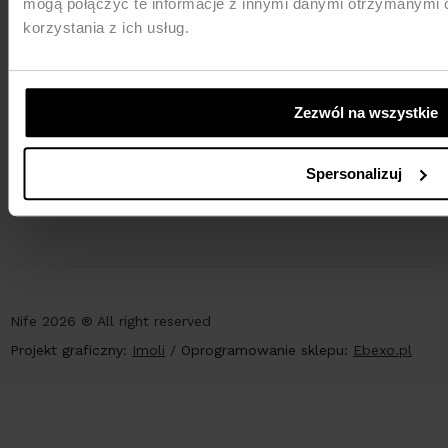
mogą połączyć te informacje z innymi danymi otrzymanymi 
korzystania z ich usług.
Zezwól na wszystkie
PŁATNOŚCI
Spersonalizuj
Nife 2026 ® All right reserved
Projekt graficzny:
Imoli
/
Oprogramowanie sklepu:
Ebexo.pl