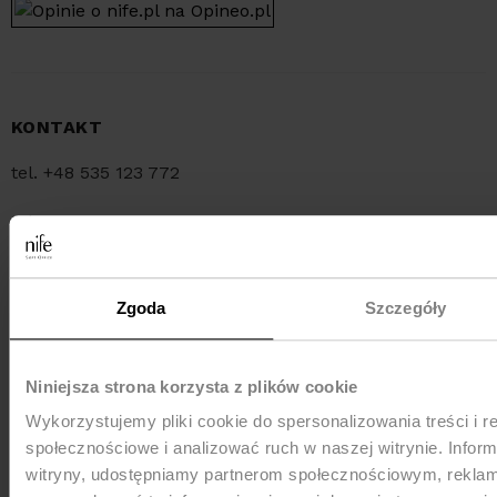
KONTAKT
tel. +48 535 123 772
tel. +48 34 321 30 55
e-mail:
sklep@nife.pl
Zgoda
Szczegóły
MEDIA e-mail:
pr@nife.pl
Niniejsza strona korzysta z plików cookie
Wykorzystujemy pliki cookie do spersonalizowania treści i r
WYSYŁKA
społecznościowe i analizować ruch w naszej witrynie. Inform
witryny, udostępniamy partnerom społecznościowym, rekla