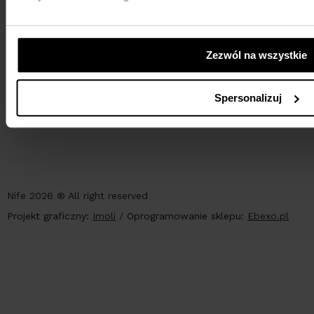
Zezwól na wszystkie
PŁATNOŚCI
Spersonalizuj
Nife 2026 ® All right reserved
Projekt graficzny:
Imoli
/
Oprogramowanie sklepu:
Ebexo.pl